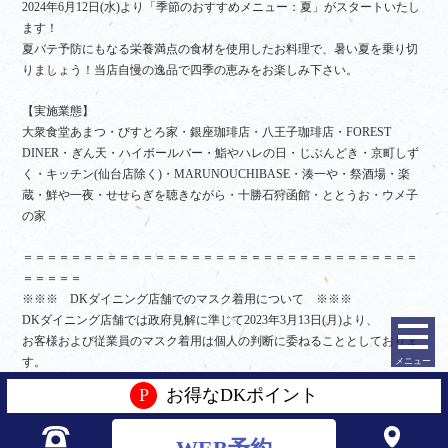
2024年6月12日(水)より「季節のおすすめメニュー：夏」がスタートいたし
ます！
夏バテ予防にもなる栄養満点の食材を使用したお料理で、暑い夏を乗り切
りましょう！当店自慢の逸品で四季の恵みをお楽しみ下さい。
【実施業態】
大衆食堂あまつ・びすとろ家・銀座珈琲店・八王子珈琲店・FOREST
DINER・ぎん天・ハイボールバー・鮨やハレの日・じぶんどき・京町しず
く・キッチン(仙台店除く)・MARUNOUCHIBASE・湊一や・祭酒場・楽
蔵・鮮や一夜・せせらぎを聴きながら・十勝石狩函館・ととうお・ウメ子
の家
＝＝＝＝＝＝＝＝＝＝＝＝＝＝＝＝＝＝＝＝＝＝＝＝＝＝＝＝＝＝＝＝＝
＝＝＝＝＝
※※※ DKダイニング店舗でのマスク着用について ※※※
DKダイニング店舗では政府見解に準じて2023年3月13日(月)より、
お客様および従業員のマスク着用は個人の判断に委ねることとしておりま
メニュー
す。
なお、従業員につきましては勤務前に健康チェックの基準を満たしており
P
お得なDKポイント
ます。
＝＝＝＝＝＝＝＝＝＝＝＝＝＝＝＝＝＝＝＝＝＝＝＝＝＝＝＝＝＝＝＝＝
＝＝＝＝＝