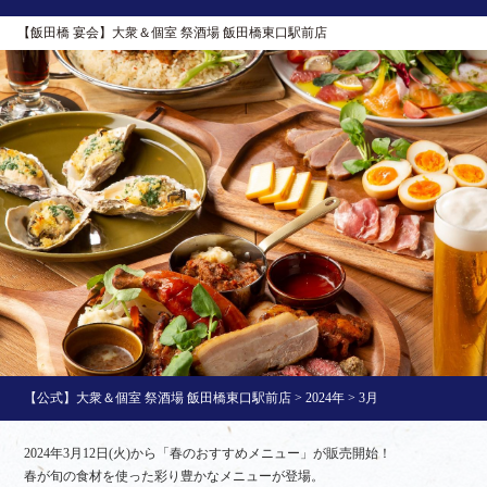
【飯田橋 宴会】大衆＆個室 祭酒場 飯田橋東口駅前店
【公式】大衆＆個室 祭酒場 飯田橋東口駅前店
>
2024年
>
3月
2024年3月12日(火)から「春のおすすめメニュー」が販売開始！
春が旬の食材を使った彩り豊かなメニューが登場。