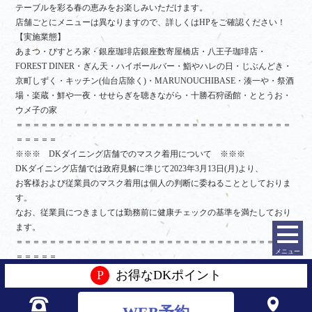
テーブルを彩る春の恵みをお楽しみいただけます。
店舗ごとにメニューは異なりますので、詳しくはHPをご確認ください！
【実施業態】
あまつ・びすとろ家・銀座珈琲店銀座数寄屋橋店・八王子珈琲店・
FOREST DINER・ぎん天・ハイボールバー・鮨やハレの日・じぶんどき・
京町しずく・キッチン(仙台店除く)・MARUNOUCHIBASE・湊一や・祭酒
場・楽蔵・鮮や一夜・せせらぎを聴きながら・十勝石狩函館・ととうお・
ウメ子の家
＝＝＝＝＝＝＝＝＝＝＝＝＝＝＝＝＝＝＝＝＝＝＝＝＝＝＝＝＝＝＝＝＝
＝＝＝＝＝
※※※ DKダイニング店舗でのマスク着用について ※※※
DKダイニング店舗では政府見解に準じて2023年3月13日(月)より、
お客様および従業員のマスク着用は個人の判断に委ねることとしておりま
す。
なお、従業員につきましては勤務前に健康チェックの基準を満たしており
ます。
＝＝＝＝＝＝＝＝＝＝＝＝＝＝＝＝＝＝＝＝＝＝＝＝＝＝＝＝＝＝＝＝＝
メニュー
＝＝＝＝＝
P
お得なDKポイント
BLOG
ブログ